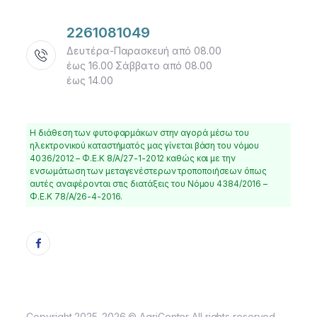
2261081049
Δευτέρα-Παρασκευή από 08.00
έως 16.00 Σάββατο από 08.00
έως 14.00
Η διάθεση των φυτοφαρμάκων στην αγορά μέσω του
ηλεκτρονικού καταστήματός μας γίνεται βάση του νόμου
4036/2012 – Φ.Ε.Κ 8/Α/27-1-2012 καθώς και με την
ενσωμάτωση των μεταγενέστερων τροποποιήσεων όπως
αυτές αναφέρονται στις διατάξεις του Νόμου 4384/2016 –
Φ.Ε.Κ 78/Α/26-4-2016.
Copyright 2025-2026 © AgriCenter All rights reserved.