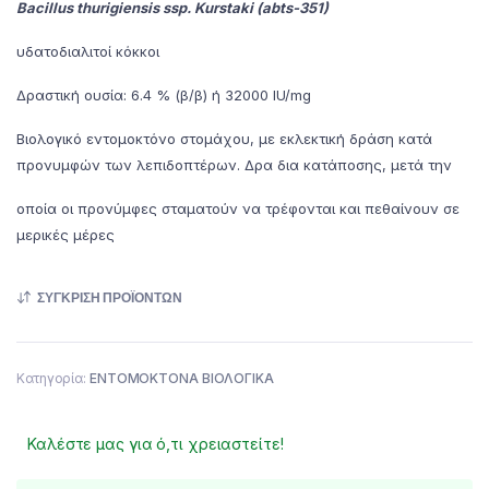
Bacillus thurigiensis ssp. Kurstaki (abts-351)
υδατοδιαλιτοί κόκκοι
Δραστική ουσία: 6.4 % (β/β) ή 32000 IU/mg
Βιολογικό εντομοκτόνο στομάχου, με εκλεκτική δράση κατά
προνυμφών των λεπιδοπτέρων. Δρα δια κατάποσης, μετά την
οποία οι προνύμφες σταματούν να τρέφονται και πεθαίνουν σε
μερικές μέρες
ΣΎΓΚΡΙΣΗ ΠΡΟΪΌΝΤΩΝ
Κατηγορία:
ΕΝΤΟΜΟΚΤΟΝΑ ΒΙΟΛΟΓΙΚΑ
Καλέστε μας για ό,τι χρειαστείτε!