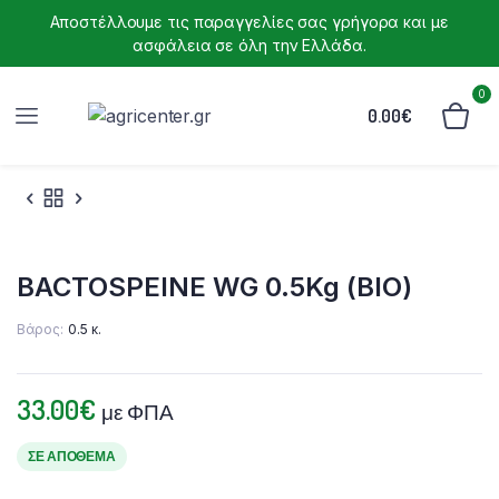
Αποστέλλουμε τις παραγγελίες σας γρήγορα και με
ασφάλεια σε όλη την Ελλάδα.
0
0.00
€
BACTOSPEINE WG 0.5Kg (ΒΙΟ)
Βάρος
0.5 κ.
33.00
€
με ΦΠΑ
ΣΕ ΑΠΌΘΕΜΑ