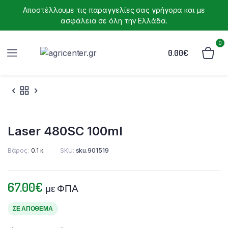
Αποστέλλουμε τις παραγγελίες σας γρήγορα και με
ασφάλεια σε όλη την Ελλάδα.
0
0.00
€
Laser 480SC 100ml
Βάρος
0.1 κ.
SKU:
sku.901519
67.00
€
με ΦΠΑ
ΣΕ ΑΠΌΘΕΜΑ