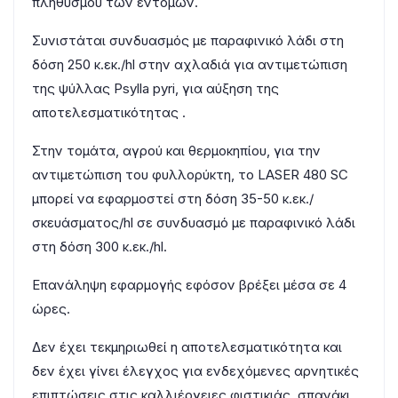
πληθυσμού των εντόμων.
Συνιστάται συνδυασμός με παραφινικό λάδι στη
δόση 250 κ.εκ./hl στην αχλαδιά για αντιμετώπιση
της ψύλλας Psylla pyri, για αύξηση της
αποτελεσματικότητας .
Στην τομάτα, αγρού και θερμοκηπίου, για την
αντιμετώπιση του φυλλορύκτη, το
LASER
480 SC
μπορεί να εφαρμοστεί στη δόση 35-50 κ.εκ./
σκευάσματος/hl σε συνδυασμό με παραφινικό λάδι
στη δόση 300 κ.εκ./hl.
Επανάληψη εφαρμογής εφόσον βρέξει μέσα σε 4
ώρες.
Δεν έχει τεκμηριωθεί η αποτελεσματικότητα και
δεν έχει γίνει έλεγχος για ενδεχόμενες αρνητικές
επιπτώσεις στις καλλιέργειες φιστικιάς, σπανάκι,