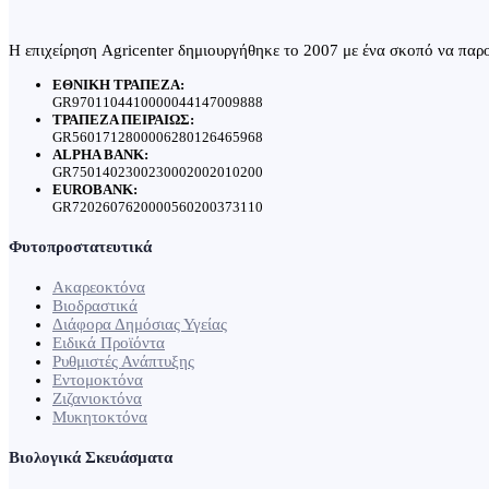
Η επιχείρηση Agricenter δημιουργήθηκε το 2007 με ένα σκοπό να παρου
ΕΘΝΙΚΗ ΤΡΑΠΕΖΑ:
GR9701104410000044147009888
ΤΡΑΠΕΖΑ ΠΕΙΡΑΙΩΣ:
GR5601712800006280126465968
ALPHA BANK:
GR7501402300230002002010200
EUROBANK:
GR7202607620000560200373110
Φυτοπροστατευτικά
Ακαρεοκτόνα
Βιοδραστικά
Διάφορα Δημόσιας Υγείας
Ειδικά Προϊόντα
Ρυθμιστές Ανάπτυξης
Εντομοκτόνα
Ζιζανιοκτόνα
Μυκητοκτόνα
Βιολογικά Σκευάσματα