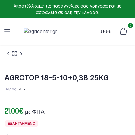
Αποστέλλουμε τις παραγγελίες σας γρήγορα και με
ασφάλεια σε όλη την Ελλάδα.
0
0.00
€
AGROTOP 18-5-10+0,3Β 25KG
Βάρος
25 κ.
21.00
€
με ΦΠΑ
ΕΞΑΝΤΛΗΜΈΝΟ