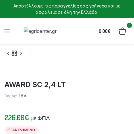
Αποστέλλουμε τις παραγγελίες σας γρήγορα και με
ασφάλεια σε όλη την Ελλάδα.
0
0.00
€
AWARD SC 2,4 LT
Βάρος
2.5 κ.
226.00
€
με ΦΠΑ
ΕΞΑΝΤΛΗΜΈΝΟ