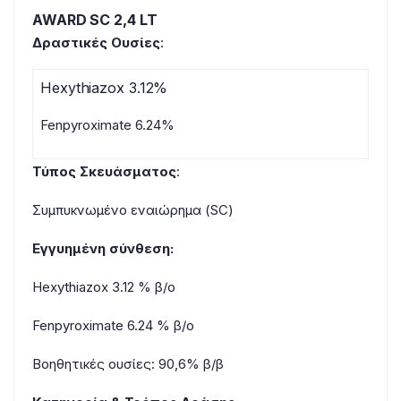
AWARD SC 2,4 LT
Δραστικές Ουσίες
:
Hexythiazox 3.12%
Fenpyroximate 6.24%
Τύπος Σκευάσματος
:
Συμπυκνωμένο εναιώρημα (SC)
Εγγυημένη σύνθεση:
Hexythiazox 3.12 % β/ο
Fenpyroximate 6.24 % β/ο
Βοηθητικές ουσίες: 90,6% β/β