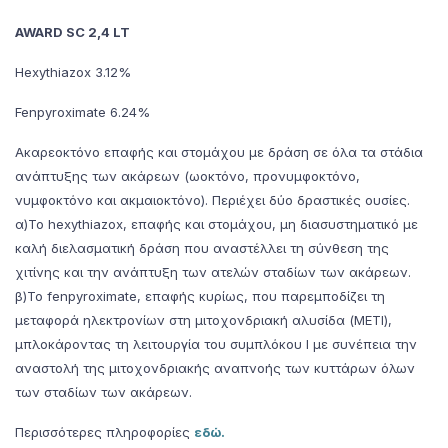
AWARD SC 2,4 LT
Hexythiazox 3.12%
Fenpyroximate 6.24%
Ακαρεοκτόνο επαφής και στομάχου με δράση σε όλα τα στάδια
ανάπτυξης των ακάρεων (ωοκτόνο, προνυμφοκτόνο,
νυμφοκτόνο και ακμαιοκτόνο). Περιέχει δύο δραστικές ουσίες.
α)Το hexythiazox, επαφής και στομάχου, μη διασυστηματικό με
καλή διελασματική δράση που αναστέλλει τη σύνθεση της
χιτίνης και την ανάπτυξη των ατελών σταδίων των ακάρεων.
β)Το fenpyroximate, επαφής κυρίως, που παρεμποδίζει τη
μεταφορά ηλεκτρονίων στη μιτοχονδριακή αλυσίδα (METI),
μπλοκάροντας τη λειτουργία του συμπλόκου Ι με συνέπεια την
αναστολή της μιτοχονδριακής αναπνοής των κυττάρων όλων
των σταδίων των ακάρεων.
Περισσότερες πληροφορίες
εδώ.