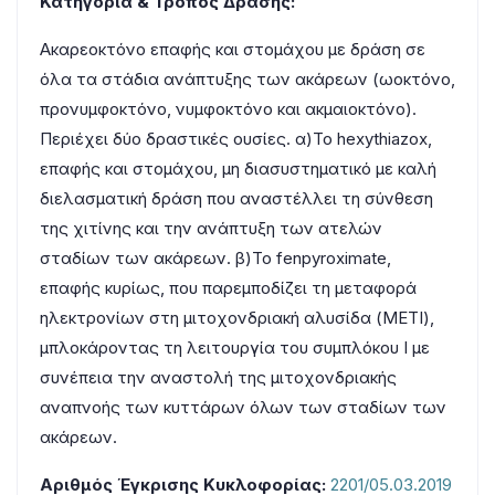
Κατηγορία & Τρόπος Δράσης:
Ακαρεοκτόνο επαφής και στομάχου με δράση σε
όλα τα στάδια ανάπτυξης των ακάρεων (ωοκτόνο,
προνυμφοκτόνο, νυμφοκτόνο και ακμαιοκτόνο).
Περιέχει δύο δραστικές ουσίες. α)Το hexythiazox,
επαφής και στομάχου, μη διασυστηματικό με καλή
διελασματική δράση που αναστέλλει τη σύνθεση
της χιτίνης και την ανάπτυξη των ατελών
σταδίων των ακάρεων. β)Το fenpyroximate,
επαφής κυρίως, που παρεμποδίζει τη μεταφορά
ηλεκτρονίων στη μιτοχονδριακή αλυσίδα (METI),
μπλοκάροντας τη λειτουργία του συμπλόκου Ι με
συνέπεια την αναστολή της μιτοχονδριακής
αναπνοής των κυττάρων όλων των σταδίων των
ακάρεων.
Αριθμός Έγκρισης Κυκλοφορίας:
2201/05.03.2019