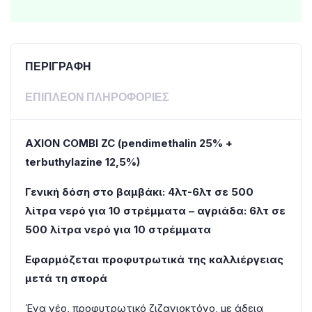
ΠΕΡΙΓΡΑΦΉ
ΕΠΙΠΛΈΟΝ ΠΛΗΡΟΦΟΡΊΕΣ
AXION COMBI ZC (pendimethalin 25% +
terbuthylazine 12,5%)
Γενική δόση στο βαμβάκι: 4λτ-6λτ σε 500
λίτρα νερό για 10 στρέμματα – αγριάδα: 6λτ σε
500 λίτρα νερό για 10 στρέμματα
Εφαρμόζεται προφυτρωτικά της καλλιέργειας
μετά τη σπορά
Ένα νέο, προφυτρωτικό ζιζανιοκτόνο, με άδεια