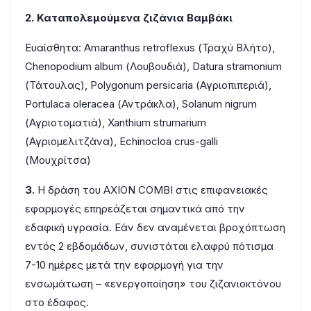
2. Καταπολεμούμενα ζιζάνια Βαμβάκι
Ευαίσθητα: Amaranthus retroflexus (Τραχύ Bλήτο),
Chenopodium album (Λουβουδιά), Datura stramonium
(Τάτουλας), Polygonum persicaria (Αγριοπιπεριά),
Portulaca oleracea (Αντράκλα), Solanum nigrum
(Αγριοτοματιά), Xanthium strumarium
(Αγριομελιτζάνα), Echinocloa crus-galli
(Μουχρίτσα)
3.
Η δράση του ΑΧΙΟΝ COMBI στις επιφανειακές
εφαρμογές επηρεάζεται σημαντικά από την
εδαφική υγρασία. Εάν δεν αναμένεται βροχόπτωση
εντός 2 εβδομάδων, συνιστάται ελαφρύ πότισμα
7-10 ημέρες μετά την εφαρμογή για την
ενσωμάτωση – «ενεργοποίηση» του ζιζανιοκτόνου
στο έδαφος.