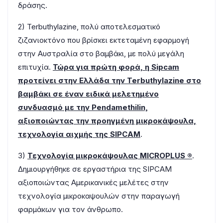
δράσης.
2) Terbuthylazine, πολύ αποτελεσματικό
ζιζανιοκτόνο που βρίσκει εκτεταμένη εφαρμογή
στην Αυστραλία στο βαμβάκι, με πολύ μεγάλη
επιτυχία.
Τώρα για πρώτη φορά, η Sipcam
προτείνει στην Ελλάδα την Terbuthylazine στο
βαμβάκι σε έναν ειδικά μελετημένο
συνδυασμό με την Pendamethilin,
αξιοποιώντας την προηγμένη μικροκάψουλα,
τεχνολογία αιχμής της SIPCAM
.
3)
Τεχνολογία μικροκάψουλας MICROPLUS ®
.
Δημιουργήθηκε σε εργαστήρια της SIPCAM
αξιοποιώντας Αμερικανικές μελέτες στην
τεχνολογία μικροκαψουλών στην παραγωγή
φαρμάκων για τον άνθρωπο.