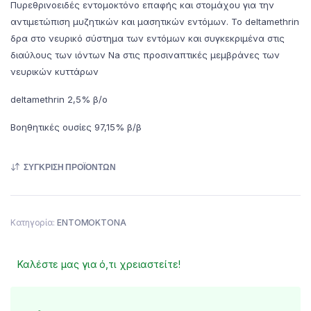
Πυρεθρινοειδές εντομοκτόνο επαφής και στομάχου για την
5.90€.
αντιμετώπιση μυζητικών και μασητικών εντόμων. Το deltamethrin
δρα στο νευρικό σύστημα των εντόμων και συγκεκριμένα στις
διαύλους των ιόντων Na στις προσιναπτικές μεμβράνες των
νευρικών κυττάρων
deltamethrin 2,5% β/ο
Βοηθητικές ουσίες 97,15% β/β
ΣΎΓΚΡΙΣΗ ΠΡΟΪΌΝΤΩΝ
Κατηγορία:
ΕΝΤΟΜΟΚΤΟΝΑ
Καλέστε μας για ό,τι χρειαστείτε!