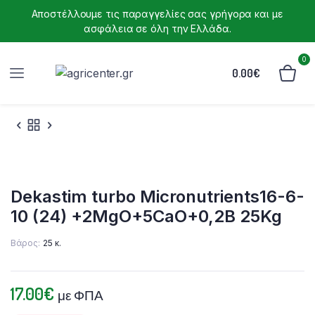
Αποστέλλουμε τις παραγγελίες σας γρήγορα και με
ασφάλεια σε όλη την Ελλάδα.
0
0.00
€
Dekastim turbo Micronutrients16-6-
10 (24) +2MgO+5CaO+0,2B 25Kg
Βάρος
25 κ.
17.00
€
με ΦΠΑ