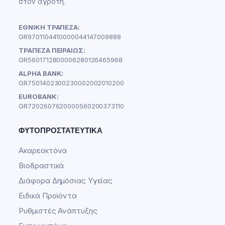
στον αγρότη.
ΕΘΝΙΚΗ ΤΡΑΠΕΖΑ:
GR9701104410000044147009888
ΤΡΑΠΕΖΑ ΠΕΙΡΑΙΩΣ:
GR5601712800006280126465968
ALPHA BANK:
GR7501402300230002002010200
EUROBANK:
GR7202607620000560200373110
ΦΥΤΟΠΡΟΣΤΑΤΕΥΤΙΚΆ
Ακαρεοκτόνα
Βιοδραστικά
Διάφορα Δημόσιας Υγείας
Ειδικά Προϊόντα
Ρυθμιστές Ανάπτυξης