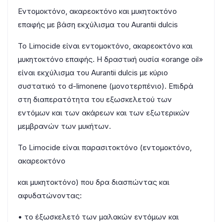
Εντομοκτόνο, ακαρεοκτόνο και μυκητοκτόνο
επαφής με βάση εκχύλισμα του Αurantii dulcis
Το Limocide είναι εντομοκτόνο, ακαρεοκτόνο και
μυκητοκτόνο επαφής. Η δραστική ουσία «orange oil»
είναι εκχύλισμα του Αurantii dulcis με κύριο
συστατικό το d-limonene (μονοτερπένιo). Επιδρά
στη διαπερατότητα του εξωσκελετού των
εντόμων και των ακάρεων και των εξωτερικών
μεμβρανών των μυκήτων.
Το Limocide είναι παρασιτοκτόνο (εντομοκτόνο,
ακαρεοκτόνο
και μυκητοκτόνο) που δρα διασπώντας και
αφυδατώνοντας:
• το έξωσκελετό των μαλακών εντόμων και