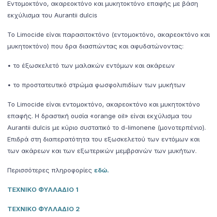
Εντομοκτόνο, ακαρεοκτόνο και μυκητοκτόνο επαφής με βάση
εκχύλισμα του Αurantii dulcis
Το Limocide είναι παρασιτοκτόνο (εντομοκτόνο, ακαρεοκτόνο και
μυκητοκτόνο) που δρα διασπώντας και αφυδατώνοντας:
• το έξωσκελετό των μαλακών εντόμων και ακάρεων
• το προστατευτικό στρώμα φωσφολιπιδίων των μυκήτων
Το Limocide είναι εντομοκτόνο, ακαρεοκτόνο και μυκητοκτόνο
επαφής. Η δραστική ουσία «orange oil» είναι εκχύλισμα του
Αurantii dulcis με κύριο συστατικό το d-limonene (μονοτερπένιo).
Επιδρά στη διαπερατότητα του εξωσκελετού των εντόμων και
των ακάρεων και των εξωτερικών μεμβρανών των μυκήτων.
Περισσότερες πληροφορίες
εδώ.
ΤΕΧΝΙΚΟ ΦΥΛΛΑΔΙΟ 1
ΤΕΧΝΙΚΟ ΦΥΛΛΑΔΙΟ 2