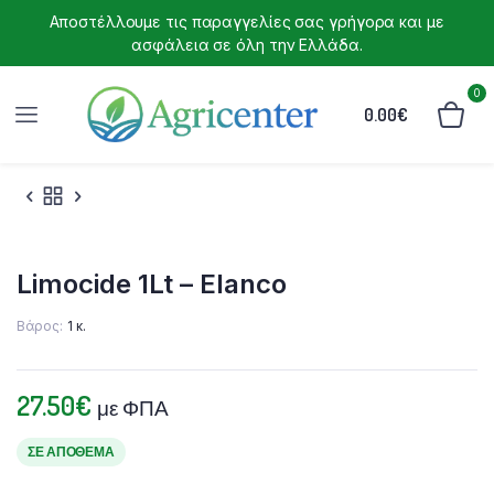
Αποστέλλουμε τις παραγγελίες σας γρήγορα και με
ασφάλεια σε όλη την Ελλάδα.
0
0.00
€
Limocide 1Lt – Elanco
Βάρος
1 κ.
27.50
€
με ΦΠΑ
ΣΕ ΑΠΌΘΕΜΑ