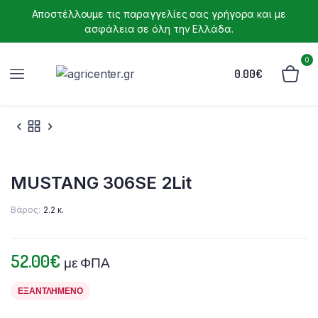
Αποστέλλουμε τις παραγγελίες σας γρήγορα και με
ασφάλεια σε όλη την Ελλάδα.
0
0.00
€
MUSTANG 306SE 2Lit
Βάρος
2.2 κ.
52.00
€
με ΦΠΑ
ΕΞΑΝΤΛΗΜΈΝΟ