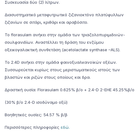
Συσκευασία δύο (2) λίτρων.
Διασυστηματικό μεταφυτρωτικό ζιζανιοκτόνο πλατύφυλλων
ζιζανίων σε σιτάρι, κριθάρι και αραβόσιτο.
Το florasulam ανήκει στην ομάδα των τριαζολοπυριμιδινών-
σουλφανιδίων. Αναστέλλει τη δράση του ενζύμου
οξεικογαλακτική συνθετάση (acetolactate synthase –ALS).
Το 2.4D ανήκει στην ομάδα φαινοξυαλκανοϊκών οξέων.
Συσσωρεύεται κυρίως στους μεριστωματικούς ιστούς των
βλαστών και ριζών στους οποίους και δρα.
Δραστική ουσία: Florasulam 0.625% β/ο + 2.4-D 2-EHE 45.25%β/ο
(30% β/ο 2.4-D ισοδύναμο οξύ)
Βοηθητικές ουσίες: 54.57 % β/β
Περισσότερες πληροφορίες
εδώ.