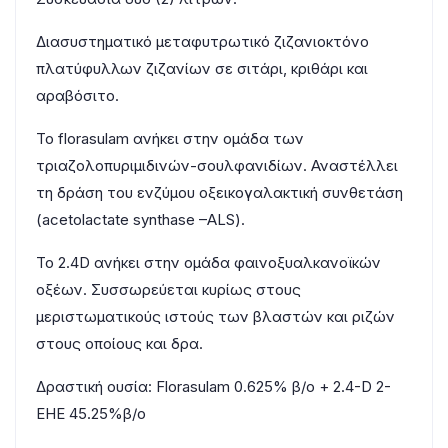
Διασυστηματικό μεταφυτρωτικό ζιζανιοκτόνο
πλατύφυλλων ζιζανίων σε σιτάρι, κριθάρι και
αραβόσιτο.
Το florasulam ανήκει στην ομάδα των
τριαζολοπυριμιδινών-σουλφανιδίων. Αναστέλλει
τη δράση του ενζύμου οξεικογαλακτική συνθετάση
(acetolactate synthase –ALS).
Το 2.4D ανήκει στην ομάδα φαινοξυαλκανοϊκών
οξέων. Συσσωρεύεται κυρίως στους
μεριστωματικούς ιστούς των βλαστών και ριζών
στους οποίους και δρα.
Δραστική ουσία: Florasulam 0.625% β/ο + 2.4-D 2-
EHE 45.25%β/ο