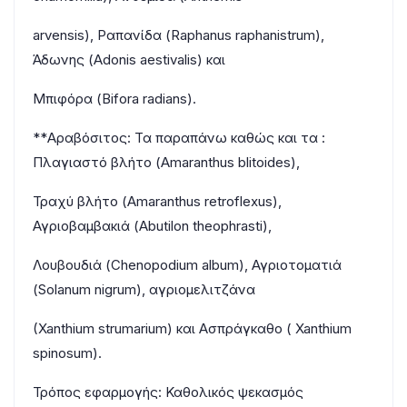
arvensis), Ραπανίδα (Raphanus raphanistrum),
Άδωνης (Adonis aestivalis) και
Μπιφόρα (Bifora radians).
**Αραβόσιτος: Τα παραπάνω καθώς και τα :
Πλαγιαστό βλήτο (Amaranthus blitoides),
Τραχύ βλήτο (Amaranthus retroflexus),
Αγριοβαμβακιά (Abutilon theophrasti),
Λουβουδιά (Chenopodium album), Αγριοτοματιά
(Solanum nigrum), αγριομελιτζάνα
(Xanthium strumarium) και Ασπράγκαθο ( Xanthium
spinosum).
Τρόπος εφαρμογής: Καθολικός ψεκασμός