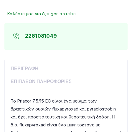
Καλέστε μας για ό,τι χρειαστείτε!
2261081049
ΠΕΡΙΓΡΑΦΉ
ΕΠΙΠΛΈΟΝ ΠΛΗΡΟΦΟΡΊΕΣ
Το Priaxor 7.5/15 EC είναι ένα μείγμα των
δραστικών ουσιών fluxapyroxad και pyraclostrobin
και έχει προστατευτική και θεραπευτική δράση. Η
δ.ο. fluxapyroxad είναι ένα μυκητοκτόνο με