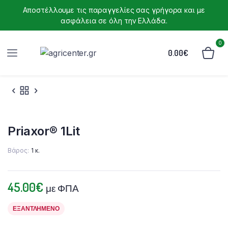
Αποστέλλουμε τις παραγγελίες σας γρήγορα και με
ασφάλεια σε όλη την Ελλάδα.
0
0.00
€
Priaxor® 1Lit
Βάρος
1 κ.
45.00
€
με ΦΠΑ
ΕΞΑΝΤΛΗΜΈΝΟ