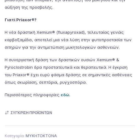
αύξηση της προσβολής.
Γιατί Priaxor®?
Η νέα δραστική Xemium® (fluxapyroxad), τελευταίας γενιάς
καρβοξαμίδιο, αποτελεί μια νέα λύση στην φυτοπροστασία των
σιτηρών για την αντιμετώπιση μυκητολογικών ασθενειών.
Η συνεργιστική δράση των δραστικών ουσιών Xemium® &
Pyroclostrobin δρα προστατευτικά και θεραπευτικά. Η έγκριση
του Priaxor® έχει ευρύ φάσμα δράσης σε σημαντικές ασθένειες
όπως σκωρίαση, σεπτόρια, ρυγχοσπόριο.
Περισσότερες πληροφορίες
εδώ.
ΣΎΓΚΡΙΣΗ ΠΡΟΪΌΝΤΩΝ
Κατηγορία:
ΜΥΚΗΤΟΚΤΟΝΑ