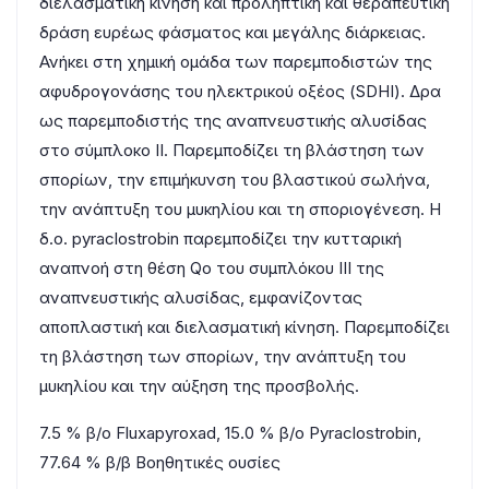
διελασματική κίνηση και προληπτική και θεραπευτική
δράση ευρέως φάσματος και μεγάλης διάρκειας.
Ανήκει στη χημική ομάδα των παρεμποδιστών της
αφυδρογονάσης του ηλεκτρικού οξέος (SDHI). Δρα
ως παρεμποδιστής της αναπνευστικής αλυσίδας
στο σύμπλοκο ΙΙ. Παρεμποδίζει τη βλάστηση των
σπορίων, την επιμήκυνση του βλαστικού σωλήνα,
την ανάπτυξη του μυκηλίου και τη σποριογένεση. Η
δ.ο. pyraclostrobin παρεμποδίζει την κυτταρική
αναπνοή στη θέση Qo του συμπλόκου III της
αναπνευστικής αλυσίδας, εμφανίζοντας
αποπλαστική και διελασματική κίνηση. Παρεμποδίζει
τη βλάστηση των σπορίων, την ανάπτυξη του
μυκηλίου και την αύξηση της προσβολής.
7.5 % β/ο Fluxapyroxad, 15.0 % β/ο Pyraclostrobin,
77.64 % β/β Βοηθητικές ουσίες