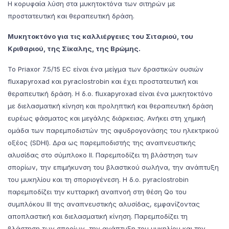
Η κορυφαία λύση στα μυκητοκτόνα των σιτηρών με
προστατευτική και θεραπευτική δράση.
Μυκητοκτόνο για τις καλλιέργειες του Σιταριού, του
Κριθαριού, της Σίκαλης, της Βρώμης.
Το Priaxor 7.5/15 EC είναι ένα μείγμα των δραστικών ουσιών
fluxapyroxad και pyraclostrobin και έχει προστατευτική και
θεραπευτική δράση. Η δ.ο. fluxapyroxad είναι ένα μυκητοκτόνο
με διελασματική κίνηση και προληπτική και θεραπευτική δράση
ευρέως φάσματος και μεγάλης διάρκειας. Ανήκει στη χημική
ομάδα των παρεμποδιστών της αφυδρογονάσης του ηλεκτρικού
οξέος (SDHI). Δρα ως παρεμποδιστής της αναπνευστικής
αλυσίδας στο σύμπλοκο ΙΙ. Παρεμποδίζει τη βλάστηση των
σπορίων, την επιμήκυνση του βλαστικού σωλήνα, την ανάπτυξη
του μυκηλίου και τη σποριογένεση. Η δ.ο. pyraclostrobin
παρεμποδίζει την κυτταρική αναπνοή στη θέση Qo του
συμπλόκου III της αναπνευστικής αλυσίδας, εμφανίζοντας
αποπλαστική και διελασματική κίνηση. Παρεμποδίζει τη
βλάστηση των σπορίων, την ανάπτυξη του μυκηλίου και την