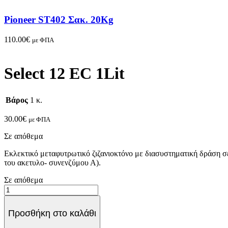
Pioneer ST402 Σακ. 20Kg
110.00
€
με ΦΠΑ
Select 12 EC 1Lit
Βάρος
1 κ.
30.00
€
με ΦΠΑ
Σε απόθεμα
Εκλεκτικό μεταφυτρωτικό ζιζανιοκτόνο με διασυστηματική δράση σ
του ακετυλο- συνενζύμου Α).
Σε απόθεμα
Select
12
EC
Προσθήκη στο καλάθι
1Lit
quantity