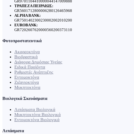
GR9701104410000044147009888
ΤΡΑΠΕΖΑ ΠΕΙΡΑΙΩΣ:
GR5601712800006280126465968
ALPHA BANK:
GR7501402300230002002010200
EUROBANK:
GR7202607620000560200373110
Φυτοπροστατευτικά
Ακαρεοκτόνα
Βιοδραστικά
Διάφορα Δημόσιας Υγείας
Ειδικά Προϊόντα
Ρυθμιστές Ανάπτυξης
Εντομοκτόνα
Ζιζανιοκτόνα
Μυκητοκτόνα
Βιολογικά Σκευάσματα
Λιπάσματα Βιολογικά
Μυκητοκτόνα Βιολογικά
Εντομοκτόνα Βιολογικά
Λιπάσματα