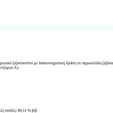
ωτικό ζιζανιοκτόνο με διασυστηματική δράση σε αγρωστώδη ζιζάνια
ενζύμου Α).
ές ουσίες: 86,11 % β/β