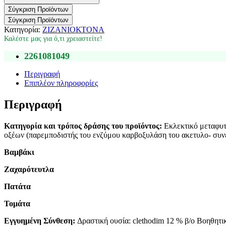
Σύγκριση Προϊόντων
Σύγκριση Προϊόντων
Κατηγορία:
ΖΙΖΑΝΙΟΚΤΟΝΑ
Καλέστε μας για ό,τι χρειαστείτε!
2261081049
Περιγραφή
Επιπλέον πληροφορίες
Περιγραφή
Κατηγορία και τρόπος δράσης του προϊόντος:
Εκλεκτικό μεταφυτρ
οξέων (παρεμποδιστής του ενζύμου καρβοξυλάση του ακετυλο- συν
Βαμβάκι
Ζαχαρότευτλα
Πατάτα
Τομάτα
Εγγυημένη Σύνθεση:
Δραστική ουσία: clethodim 12 % β/ο Βοηθητικ