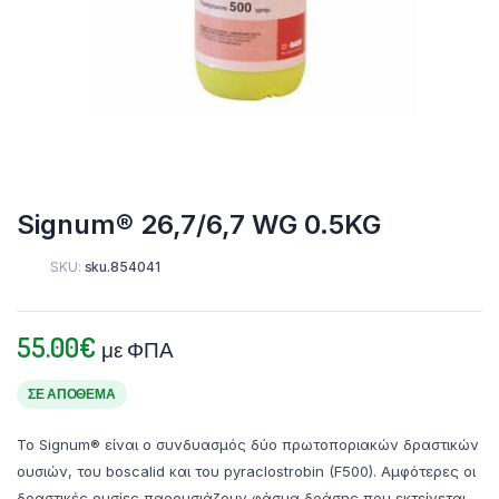
Signum® 26,7/6,7 WG 0.5KG
SKU:
sku.854041
55.00
€
με ΦΠΑ
ΣΕ ΑΠΌΘΕΜΑ
Το Signum® είναι ο συνδυασμός δύο πρωτοποριακών δραστικών
ουσιών, του boscalid και του pyraclostrobin (F500). Αμφότερες οι
δραστικές ουσίες παρουσιάζουν φάσμα δράσης που εκτείνεται