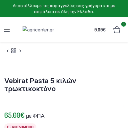
Αποστέλλουμε τις παραγγελίες σας γρήγορα και με
ασφάλεια σε όλη την Ελλάδα.
0
0.00
€
Vebirat Pasta 5 κιλών
τρωκτικοκτόνο
65.00
€
με ΦΠΑ
ΕΞΑΝΤΛΗΜΈΝΟ